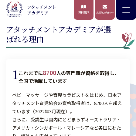
アタッチメント
>
TOP
アタッチメントアカデミアが選ばれる理由
アカデミア
資料請求
お問い合わせ
アタッチメントと発達 心理学から
アタッチメントアカデミアが選
子育てと 保育を学ぶ「大人の学校」
ばれる理由
子育てが多くの悩みと
ストレスを生む時代
1
8700
これまでに
人の専門職が資格を取得し、
学長メッセージ
全国で活躍しています
「子育てはこのままでいいのか？」
ベビーマッサージや育児セラピストをはじめ、日本ア
タッチメント育児協会の資格取得者は、8700人を超え
はじめての方へ
ています（2022年3月現在）。
さらに、受講生は国内にとどまらずオーストラリア・
アメリカ・シンガポール・マレーシアなど各国にわた
アタッチメントアカデミアとは
り、海外へも広がっています。