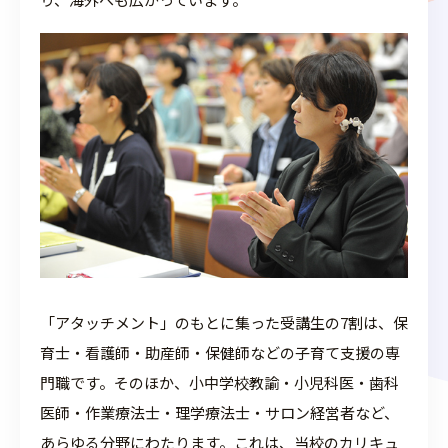
エアレープニスの杜への招待状
「教育」の答えを探し
教育への移行期に考え
学び一覧
求めて
ること
アカデミア オンライン
【会員限定】定期勉強会・イベント
コミュニティ
子育てに体験を入れる
非認知スキルを育てる
講座
と教育になる
体験
アタッチメント教育研
受講費用
アタッチメント育児実
よくあるご質問
アメリカ・ハワイ アコ
教育コンサルティング
究会
践会
日常体験と非日常体験
究極の体験教育は海外
モデーション
講師紹介
企業・団体の研修
体験
育児セラピスト座談会
「アタッチメント」のもとに集った受講生の7割は、保
全国大会
特定商取引法の表記
プライバシーポリシー
育士・看護師・助産師・保健師などの子育て支援の専
門職です。そのほか、小中学校教諭・小児科医・歯科
医師・作業療法士・理学療法士・サロン経営者など、
あらゆる分野にわたります。これは、当校のカリキュ