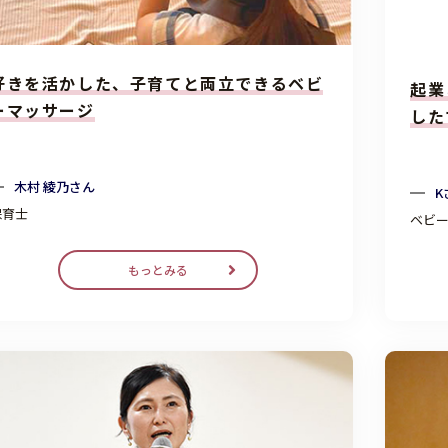
好きを活かした、子育てと両立できるベビ
起業
ーマッサージ
した
木村 綾乃さん
K
保育士
ベビ
もっとみる