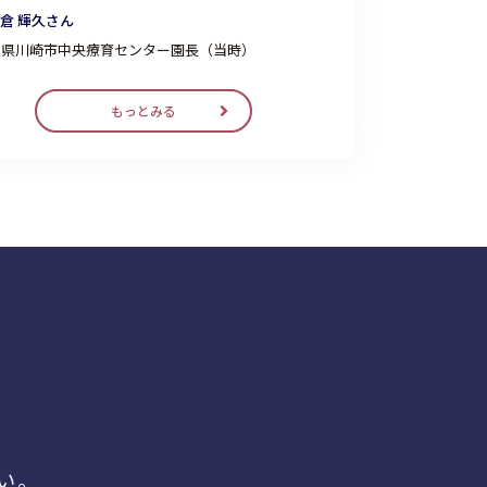
倉 輝久さん
川県川崎市中央療育センター園長（当時）
もっとみる
い。