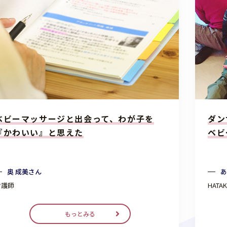
ベビーマッサージと出会って、わが子を
ダン
『かわいい』と思えた
ベビ
奥 成美さん
あ
看護師
HAT
もっとみる