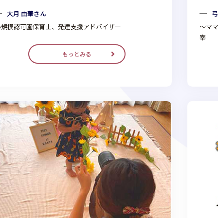
大月 由華さん
弓
小規模認可園保育士、発達支援アドバイザー
～マ
宰
もっとみる