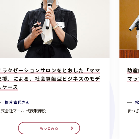
リラクゼーションサロンをとおした「ママ
助産
支援」による、社会貢献型ビジネスのモデ
マッ
ルケース
梶浦 幸代さん
松
株式会社マール 代表取締役
まつざ
もっとみる