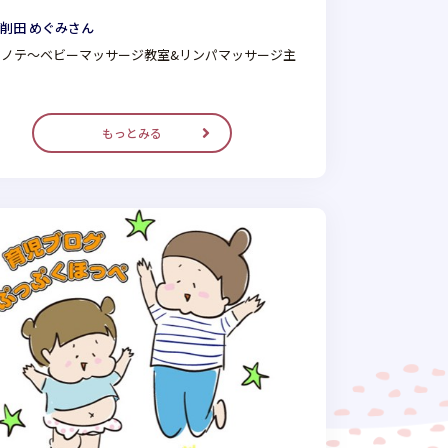
削田 めぐみさん
マノテ～ベビーマッサージ教室&リンパマッサージ主
もっとみる